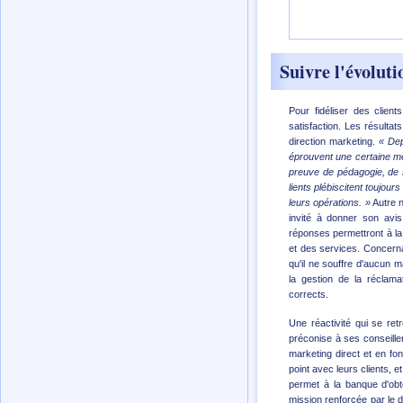
Suivre l'évoluti
Pour fidéliser des clien
satisfaction. Les résulta
direction marketing.
« Dep
éprouvent une certaine mé
preuve de pédagogie, de s
lients plébiscitent toujou
leurs opérations. »
Autre n
invité à donner son avis 
réponses permettront à la 
et des services. Concerna
qu'il ne souffre d'aucun 
la gestion de la réclama
corrects.
Une réactivité qui se ret
préconise à ses conseiller
marketing direct et en fo
point avec leurs clients, 
permet à la banque d'obte
mission renforcée par le 