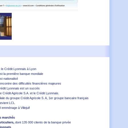
le Crédit Lyonnais à Lyon
st la première banque mondiale
t nationalisé
ncontre des difficultés financières majeures
Crédit Lyonnais est un succès
Crédit Agricole S.A. et le Crédit Lyonnais.
liale du groupe Crédit Agricole S. A, 1er groupe bancaire français
devient LCL
l emménage à Villejuif
is marchés
rticuliers,
dont 135 000 clients de la banque privée
sionnels