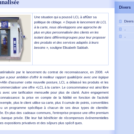
nnalisée
Divers
Une situation qui a poussé LCL à affûter sa
Divers
politique de ciblage.
« Depuis le lancement de LCL
à la carte, nous développons une approche de
..
plus en plus personnalisée des clients en les
..
isolant dans différentsgroupes pour leur proposer
des produits et des services adaptés à leurs
besoins »,
souligne Elisabeth Sabbah.
matérialisée par le lancernent du contrat de reconnaissance, en 2008.
«A
que a pour ambition d'offrir le meilleur rapport qualité/prix avec une logique
»Afin d'assumer cette nouvelle posture, LCL a délaissé les produits et les
mmercialiser une offre «LCL à la carte». Le consommateur est ainsi libre
ns avec une tarification mensuelle pour plus de clarté. Autre engagement
onnaissance: la prise en compte de la fidélité en fonction de l'activité
xemple, plus le client utilise sa carte, plus il cumule de points, convertibles
u un programme spécifique à chacun de ses deux types de clientèle:
ivée. En plus des cadeaux communs, l'entreprise propose une offre premium
a banque privée. Elle leur fait bénéficier de récompenses événementielles
des expositions privatives et des séjours plus spécif ques.