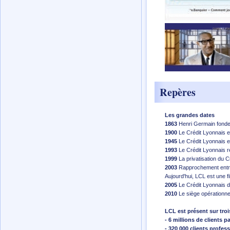
Repères
Les grandes dates
1863
Henri Germain fonde 
1900
Le Crédit Lyonnais e
1945
Le Crédit Lyonnais es
1993
Le Crédit Lyonnais re
1999
La privatisation du 
2003
Rapprochement entre 
Aujourd'hui, LCL est une fi
2005
Le Crédit Lyonnais 
2010
Le siège opérationne
LCL est présent sur tro
- 6 millions de clients pa
- 320 000 clients profes