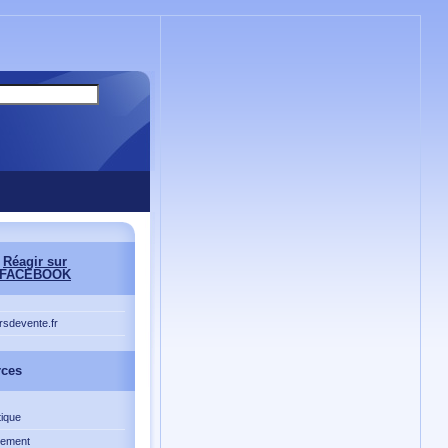
Réagir sur
FACEBOOK
rsdevente.fr
rces
ique
ement