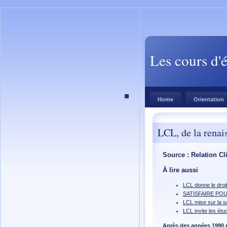
Les cours d'
Home
Orientation
LCL, de la renai
Source : Relation Cl
À lire aussi
LCL donne le droi
SATISFAIRE POU
LCL mise sur la s
LCL invite les étu
Après des années 1990 m