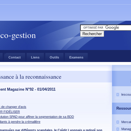
éco-gestion
Contact
Liens
Outils
Examens
ssance à la reconnaissance
ient Magazine N°92 - 01/04/2011
lescou
t de changer d'avis
Ressou
R FIDÉLISER
olution SPAD pour affiner la segmentation de sa BDD
diants à pendre la crémaillère
Mercat
Manag
arquées par différents scandales, le Crédit Lyonnais a redoré son