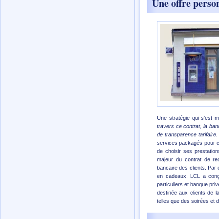
Une offre perso
Une stratégie qui s'est 
travers ce contrat, la ban
de transparence tarifaire.
services packagés pour co
de choisir ses prestatio
majeur du contrat de rec
bancaire des clients. Par e
en cadeaux. LCL a conç
particuliers et banque pr
destinée aux clients de l
telles que des soirées et 