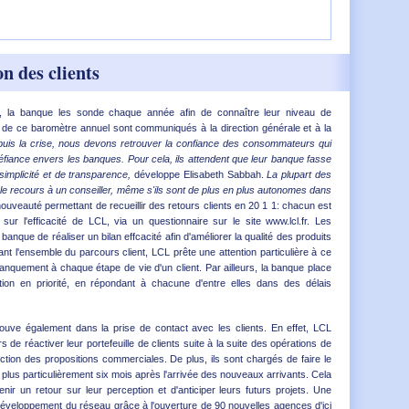
on des clients
ts, la banque les sonde chaque année afin de connaître leur niveau de
ts de ce baromètre annuel sont communiqués à la direction générale et à la
uis la crise, nous devons retrouver la confiance des consommateurs qui
fiance envers les banques. Pour cela, ils attendent que leur banque fasse
implicité et de transparence,
développe Elisabeth Sabbah.
La plupart des
rs le recours à un conseiller, même s'ils sont de plus en plus autonomes dans
ouveauté permettant de recueillir des retours clients en 20 1 1: chacun est
sur l'efficacité de LCL, via un questionnaire sur le site www.lcl.fr. Les
banque de réaliser un bilan effcacité afin d'améliorer la qualité des produits
nt l'ensemble du parcours client, LCL prête une attention particulière à ce
manquement à chaque étape de vie d'un client. Par ailleurs, la banque place
tion en priorité, en répondant à chacune d'entre elles dans des délais
rouve également dans la prise de contact avec les clients. En effet, LCL
s de réactiver leur portefeuille de clients suite à la suite des opérations de
nction des propositions commerciales. De plus, ils sont chargés de faire le
et plus particulièrement six mois après l'arrivée des nouveaux arrivants. Cela
nir un retour sur leur perception et d'anticiper leurs futurs projets. Une
développement du réseau grâce à l'ouverture de 90 nouvelles agences d'ici