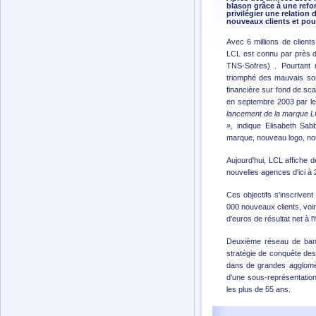
blason grâce à une refon
privilégier une relation
nouveaux clients et pour
Avec 6 millions de clients
LCL est connu par près d
TNS-Sofres) . Pourtant 
triomphé des mauvais sou
financière sur fond de sca
en septembre 2003 par le 
lancement de la marque LC
»,
indique Elisabeth Sab
marque, nouveau logo, nou
Aujourd'hui, LCL affiche d
nouvelles agences d'ici à 
Ces objectifs s'inscrivent
000 nouveaux clients, voir
d'euros de résultat net à l
Deuxième réseau de banq
stratégie de conquête des 
dans de grandes agglomér
d'une sous-représentation
les plus de 55 ans.