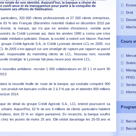
te totale de son identité. Aujourd'hui, la banque a choisi de
Econo
 de confi ance et de transparence pour partir à la conquête de
suivre ses efforts de fidélisation.
Droit
 particuliers, 320 000 clients professionnels et 27 000 clients entreprises,
Dossie
e 83 % des Français (Baromètre notoriété réalisé en décembre 2010 par
Marché
récente, la marque, qui n'a que six années d'existence, semble avoir
venirs du Crédit Lyonnais qui, dans les années 1990 a connu une crise
ndale médiatico-judiciaire. Depuis, la société a redoré son blason. Racheté
Cours
et
groupe Crédit Agricole S.A., le Crédit Lyonnais devient LCL en 2005.
«Le
L fin 2005 s'est appuyé sur une stratégie de rupture par rapport au passé
bah, responsable du marketing clients de LCL. Nouveau nom, nouvelle
Mercat
velle stratégie: le Lyonnais fait peau neuve pour devenir LCL.
Scienc
e nouvelles ambitions: recruter 1 000 collaborateurs en 20 1 1 et ouvrir 90
Manag
2013.
PFEG
 dans la nouvelle feuille de route de la banque, qui souhaite conquérir 900
Sectio
 son produit net bancaire croître de 2 à 3 % par an et atteindre 900 millions
Inform
'horizon 2014.
ue de détail du groupe Crédit Agricole S.A., LCL entend poursuivre sa
Progra
urbains. Aujourd'hui, 62 % de ses 6 millions de clients particuliers habitent
ations, dont 20 % en région parisienne. En revanche, la banque souffre
 chez les jeunes de moins 25 ans. Elle séduit davantage les 25-55 ans et
Bacca
Bacca