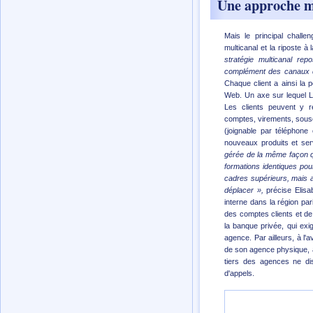
Une approche mu
Mais le principal challe
multicanal et la riposte 
stratégie multicanal rep
complément des canaux di
Chaque client a ainsi la po
Web. Un axe sur lequel LC
Les clients peuvent y re
comptes, virements, souscr
(joignable par téléphone
nouveaux produits et ser
gérée de la même façon q
formations identiques pou
cadres supérieurs, mais au
déplacer »,
précise Elisa
interne dans la région par
des comptes clients et de
la banque privée, qui exi
agence. Par ailleurs, à l
de son agence physique, af
tiers des agences ne dis
d'appels.