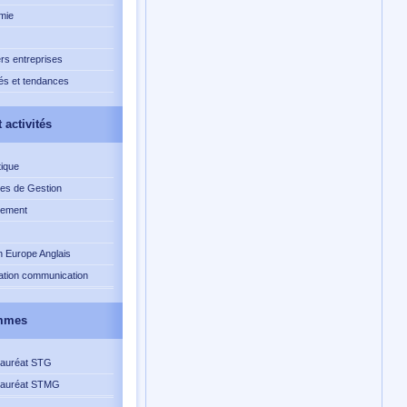
mie
rs entreprises
s et tendances
 activités
ique
es de Gestion
ement
n Europe Anglais
ation communication
mmes
lauréat STG
lauréat STMG