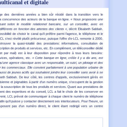
lticanal et digitale
nge des dernières années a bien sûr résidé dans la transition vers le
à la concurrence des acteurs de la banque en ligne.
« Nous proposons une
osant selon le modèle relationnel bancaire, sur un conseiller, avec en
fférents en fonction des attentes des clients »,
décrit Elisabeth Sabbah.
ssibilité de choisir le canal qu'il préfère parmi l'agence, le téléphone et le
L s'est révélé plutôt précurseur, puisque l'offre d'e-LCL remonte à 2000.
trouver la quasi-totalité des prestations: informations, consultation de
iption de produits et services, etc. En complément, un téléconseiller dédié
 et par mail) est à leur disposition pour répondre à tous leurs besoins:
vices, opérations, etc.
« Cette banque en ligne, créée il y a dix ans, est
u'une agence classique avec un responsable, un suivi, un pilotage et des
r les commerciaux. Elle convient parfaitement à une population urbaine de
ssi de jeunes actifs qui souhaitent joindre leur conseiller sans avoir à se
beth Sabbah. De leur côté, les centres d'appels, exclusivement gérés en
isienne et joignables à partir d'un numéro unique, s'occupent de la gestion
 la souscription de tous les produits et services. Quant aux prestations de
gent des expertises et du conseil, LCL a fait le choix de les conserver en
'avenir, LCL prévoit de communiquer à chaque client le numéro de téléphone
in qu'il puisse y contacter directement ses interlocuteurs. Pour l'heure, un
posent pas d'un numéro direct, le client étant redirigé vers un centre