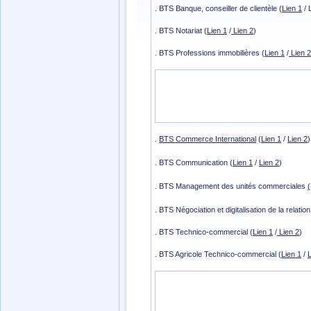
. BTS Banque, conseiller de clientèle (
Lien 1
/ 
. BTS Notariat (
Lien 1
/
Lien 2
)
. BTS Professions immobilières (
Lien 1
/
Lien 2
.
BTS Commerce International
(
Lien 1
/
Lien 2
)
. BTS Communication (
Lien 1
/
Lien 2
)
. BTS Management des unités commerciales
. BTS Négociation et digitalisation de la relation
. BTS Technico-commercial (
Lien 1
/
Lien 2
)
. BTS Agricole Technico-commercial (
Lien 1
/
L