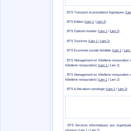
. BTS Transport et prestations logistiques (
Lie
. BTS Edition (
Lien 1
/
Lien 2
)
. BTS Opticien lunetier (
Lien 1
/
Lien 2
)
. BTS Tourisme (
Lien 1
/
Lien 2
)
. BTS Economie sociale familiale (
Lien 1
/
Lien
. BTS Management en hôtellerie restauration 
hôtellerie restauration) (
Lien 1
/ Lien 2)
. BTS Management en hôtellerie restauration 
hôtellerie restauration) (
Lien 1
/ Lien 2)
. BTS A Viticulture-oenologie (
Lien 1
/
Lien 2
)
. BTS Services informatiques aux organisatio
réseaux (
Lien 1
/
Lien 2
)