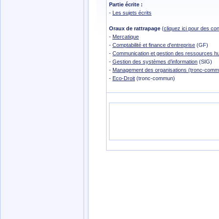
Partie écrite :
-
Les sujets écrits
Oraux de rattrapage
(
cliquez ici pour des co
-
Mercatique
-
Comptabilité et finance d'entreprise
(GF)
-
Communication et gestion des ressources h
-
Gestion des systèmes d’information
(SIG)
-
Management des organisations (tronc-comm
-
Eco-Droit
(tronc-commun)