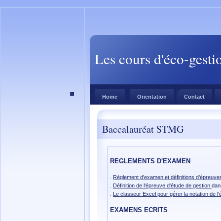
Les cours d'éco-gesti
Home
Orientation
Contact
Baccalauréat STMG
REGLEMENTS D'EXAMEN
.
Règlement d'examen et définitions d'épreuve
.
Définition de l'épreuve d'étude de gestion
dan
.
Le classeur Excel pour gérer la notation de l'
EXAMENS ECRITS